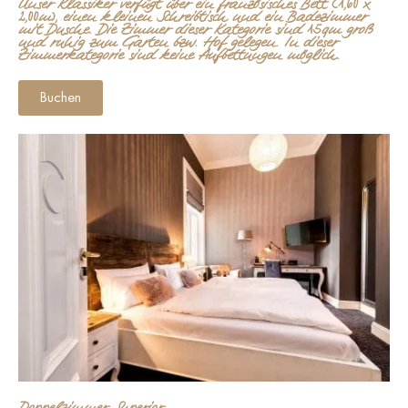
Unser Klassiker verfügt über ein französisches Bett (1,60 x
2,00m), einen kleinen Schreibtisch und ein Badezimmer
mit Dusche. Die Zimmer dieser Kategorie sind 15qm groß
und ruhig zum Garten bzw. Hof gelegen. In dieser
Zimmerkategorie sind keine Aufbettungen möglich.
Buchen
Doppelzimmer Superior