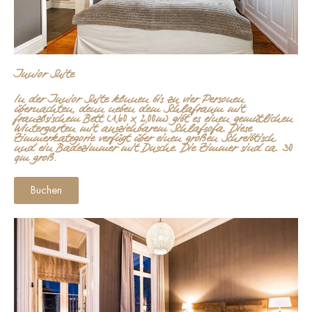
Junior Suite
In der Junior Suite können bis zu vier Personen
übernachten, denn neben dem Schlafraum mit
französischem Bett (1,60 x 2,00m) gibt es einen gemütlichen
Wintergarten mit ausziehbarem Schlafsofa. Diese
Zimmerkategorie verfügt über einen großen Schreibtisch
und ein Badezimmer mit Dusche. Die Zimmer sind ca. 30
qm groß.
Buchen