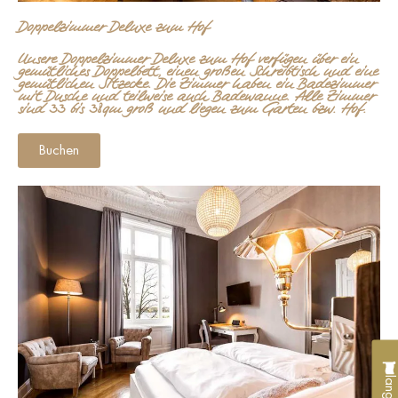
Doppelzimmer Deluxe zum Hof
Unsere Doppelzimmer Deluxe zum Hof verfügen über ein
gemütliches Doppelbett, einen großen Schreibtisch und eine
gemütlichen Sitzecke. Die Zimmer haben ein Badezimmer
mit Dusche und teilweise auch Badewanne. Alle Zimmer
sind 33 bis 38qm groß und liegen zum Garten bzw. Hof.
Buchen