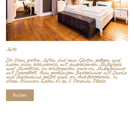
Suite
Die 50qm großen Suiten sind zum Garten gelegen und
haben einen Wohnbereich mit ausziehbarem Schlafsofa
und Schreibtisch im Wintergarten sowie ein Schlafzimmer
mit Doppelbett. Zum geräumigen Badezimmer mit Dusche
und Badewanne gehört auch ein Ankleidebereich. In
diesen Zimmern haben bis zu 5 Personen Platz.
Buchen